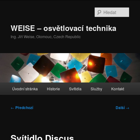
Přejít
k
Hleda
hlavnímu
obsahu
WEISE – osvětlovací technika
webu
Ing. Jiří Weise, Olomouc, Czech Republic
Hlavní
Úvodní stránka
Historie
Svítidla
Služby
Kontakt
navigační
menu
Navigace
←
Předchozí
Další
→
pro
příspěvky
Svítidlo Discus