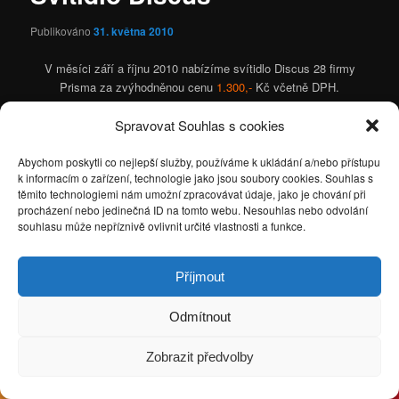
Publikováno
31. května 2010
V měsíci září a říjnu 2010 nabízíme svítidlo Discus 28 firmy
Prisma za zvýhodněnou cenu
1.300,-
Kč včetně DPH.
Katalogový list.
Spravovat Souhlas s cookies
Abychom poskytli co nejlepší služby, používáme k ukládání a/nebo přístupu
k informacím o zařízení, technologie jako jsou soubory cookies. Souhlas s
[fb_like]
těmito technologiemi nám umožní zpracovávat údaje, jako je chování při
procházení nebo jedinečná ID na tomto webu. Nesouhlas nebo odvolání
souhlasu může nepříznivě ovlivnit určité vlastnosti a funkce.
Příspěvek byl publikován v rubrice
Akce
a jeho autorem je
JW
.
Můžete si jeho
odkaz
uložit mezi své oblíbené záložky nebo ho sdílet
s přáteli.
Příjmout
Odmítnout
Používáme WordPress (v češtině).
Zobrazit předvolby