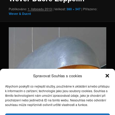
Publikováno:
1. listopadu 2013
| Velikost:
380 × 347
| Přiřazeno:
Wever & Ducré
Spravovat Souhlas s cookies
Abychom poskytli co nejlepší služby, používáme k ukládání a/nebo přístupu
k informacím o zařízení, technologie jako jsou soubory cookies. Souhlas s
těmito technologiemi nám umožní zpracovávat údaje, jako je chování při
procházení nebo jedinečná ID na tomto webu. Nesouhlas nebo odvolání
souhlasu může nepříznivě ovlivnit určité vlastnosti a funkce.