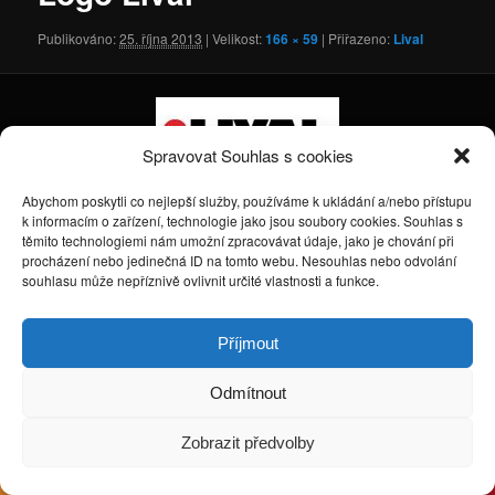
Publikováno:
25. října 2013
| Velikost:
166 × 59
| Přiřazeno:
Lival
Spravovat Souhlas s cookies
Abychom poskytli co nejlepší služby, používáme k ukládání a/nebo přístupu
k informacím o zařízení, technologie jako jsou soubory cookies. Souhlas s
těmito technologiemi nám umožní zpracovávat údaje, jako je chování při
Používáme WordPress (v češtině).
procházení nebo jedinečná ID na tomto webu. Nesouhlas nebo odvolání
souhlasu může nepříznivě ovlivnit určité vlastnosti a funkce.
Příjmout
Odmítnout
Zobrazit předvolby