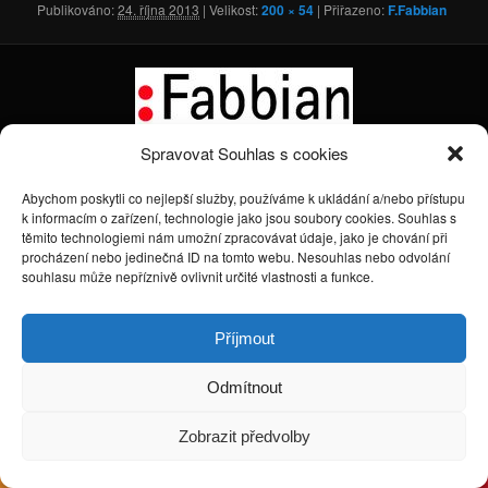
Publikováno:
24. října 2013
| Velikost:
200 × 54
| Přiřazeno:
F.Fabbian
Spravovat Souhlas s cookies
Abychom poskytli co nejlepší služby, používáme k ukládání a/nebo přístupu
Používáme WordPress (v češtině).
k informacím o zařízení, technologie jako jsou soubory cookies. Souhlas s
těmito technologiemi nám umožní zpracovávat údaje, jako je chování při
procházení nebo jedinečná ID na tomto webu. Nesouhlas nebo odvolání
souhlasu může nepříznivě ovlivnit určité vlastnosti a funkce.
Příjmout
Odmítnout
Zobrazit předvolby