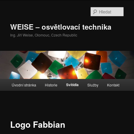
Přejít
k
Hleda
hlavnímu
obsahu
WEISE – osvětlovací technika
webu
Ing. Jiří Weise, Olomouc, Czech Republic
Hlavní
Svítidla
Úvodní stránka
Historie
Služby
Kontakt
navigační
menu
Navigace
pro
obrázky
Logo Fabbian