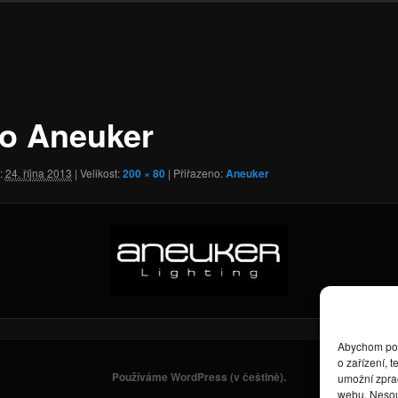
o Aneuker
:
24. října 2013
| Velikost:
200 × 80
| Přiřazeno:
Aneuker
Abychom posk
o zařízení, 
Používáme WordPress (v češtině).
umožní zprac
webu. Nesouh