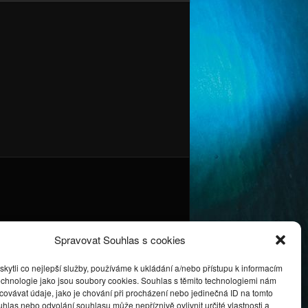
Spravovat Souhlas s cookies
ytli co nejlepší služby, používáme k ukládání a/nebo přístupu k informacím
technologie jako jsou soubory cookies. Souhlas s těmito technologiemi nám
ovávat údaje, jako je chování při procházení nebo jedinečná ID na tomto
las nebo odvolání souhlasu může nepříznivě ovlivnit určité vlastnosti a